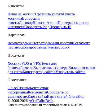
Клиентам
Цены на хостинг
Сравнить услуги
Оплата
хостинга
Вопросы и
ответы
Договор
Новости
Акции
Проверка скорости
интернета
Проверить Ping
Проверить IP
Партнерам
Вебмастерам
Интеграторам
Наш логотип
Регламент
партнерской программы
Peering policy
Продукты
Хостинг
VDS и VPS
Почта для
бизнеса
Домены
Выделенные серверы
Виджет отзывов
для сайта
Конструктор сайтов
Ускоритель сайтов
О компании
О нас
Отзывы
Контактная
информация
Комьюнити
Сообщить об
уязвимостях
Карта сайта
Карта статей блога
Блог
© 2006-
2026
АО «ТаймВеб»
.
Зарегистрированный товарный знак N461919.